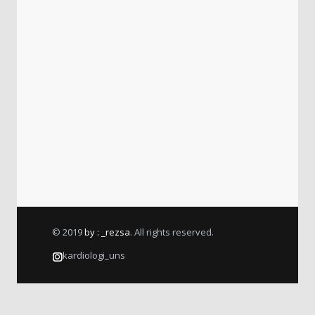
© 2019
by : _rezsa
. All rights reserved.
kardiologi_uns